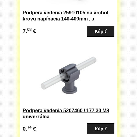
Podpera vedenia 25910105 na vrchol
krovu napínacia 140-400mm , s
pružinou - univerzálna
08
7.
€
Podpera vedenia 5207460 / 177 30 M8
univerzálna
74
0.
€