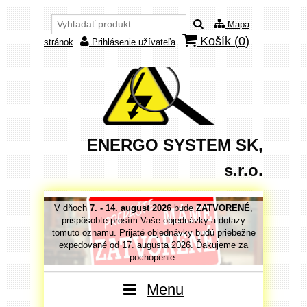
Mapa
Košík (
0
)
stránok
Prihlásenie užívateľa
ENERGO SYSTEM SK,
s.r.o.
VORENÉ
,
V dňoch
7. - 14. august 2026
bude
ZATVORENÉ
,
V dňoc
 dotazy
prispôsobte prosím Vaše objednávky a dotazy
prispô
priebežne
tomuto oznamu. Prijaté objednávky budú priebežne
tomuto o
jeme za
expedované od 17. augusta 2026. Ďakujeme za
expedo
pochopenie.
Menu