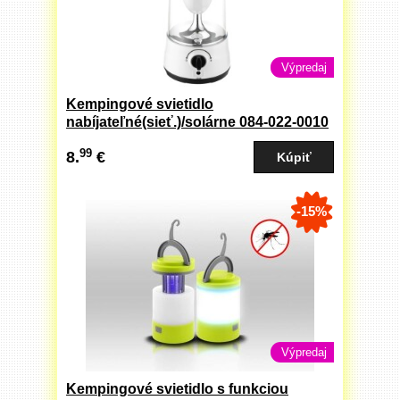
Výpredaj
Kempingové svietidlo
nabíjateľné(sieť.)/solárne 084-022-0010
Romario
99
8.
€
-15%
Výpredaj
Kempingové svietidlo s funkciou