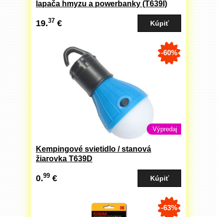
lapača hmyzu a powerbanky (T639I)
37
19.
€
-60%
Výpredaj
Kempingové svietidlo / stanová
žiarovka T639D
99
0.
€
-63%