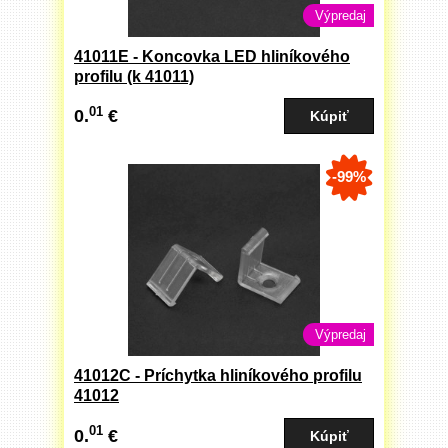
Výpredaj
41011E - Koncovka LED hliníkového
profilu (k 41011)
01
0.
€
-99%
Výpredaj
41012C - Príchytka hliníkového profilu
41012
01
0.
€