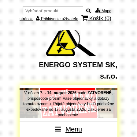
Mapa
Košík (
0
)
stránok
Prihlásenie užívateľa
ENERGO SYSTEM SK,
s.r.o.
VORENÉ
,
V dňoch
7. - 14. august 2026
bude
ZATVORENÉ
,
V dňoc
 dotazy
prispôsobte prosím Vaše objednávky a dotazy
prispô
priebežne
tomuto oznamu. Prijaté objednávky budú priebežne
tomuto o
jeme za
expedované od 17. augusta 2026. Ďakujeme za
expedo
pochopenie.
Menu