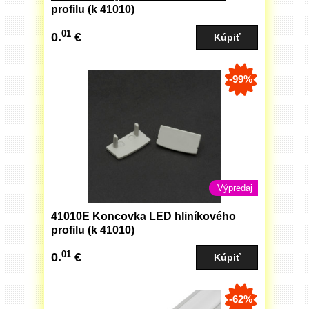
profilu (k 41010)
01
0.
€
-99%
Výpredaj
41010E Koncovka LED hliníkového
profilu (k 41010)
01
0.
€
-62%