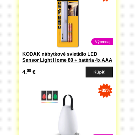
Výpredaj
KODAK nábytkové svietidlo LED
Sensor Light Home 80 + batéria 4x AAA
(887930423198)
00
4.
€
-89%