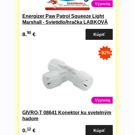
Výpredaj
Energizer Paw Patrol Squeeze Light
Marshall - Svietidlo/hračka LABKOVÁ
PATROLA
90
8.
€
-92%
Výpredaj
GIVRO-T 08641 Konektor ku svetelným
hadom
12
0.
€