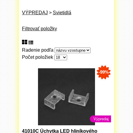
VÝPREDAJ
>
Svietidlá
Filtrovať položky
Radenie podľa
Počet položiek
-99%
Výpredaj
41010C Úchytka LED hliníkového