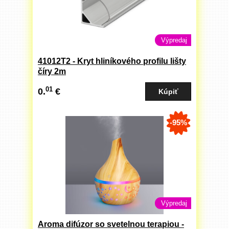
Výpredaj
41012T2 - Kryt hliníkového profilu lišty
číry 2m
01
0.
€
-95%
Výpredaj
Aroma difúzor so svetelnou terapiou -