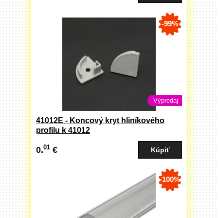
-99%
Výpredaj
41012E - Koncový kryt hliníkového
profilu k 41012
01
0.
€
-100%