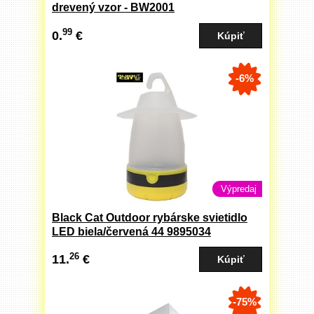
drevený vzor - BW2001
99
0.
€
-6%
Výpredaj
Black Cat Outdoor rybárske svietidlo
LED biela/červená 44 9895034
26
11.
€
-75%