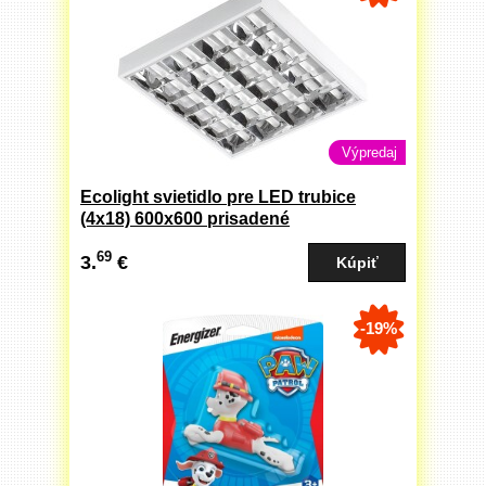
Výpredaj
Ecolight svietidlo pre LED trubice
(4x18) 600x600 prisadené
69
3.
€
-19%