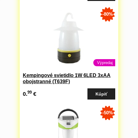
-80%
Výpredaj
Kempingové svietidlo 1W 6LED 3xAA
obojstranné (T639F)
99
0.
€
-50%