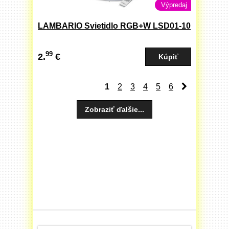
Výpredaj
LAMBARIO Svietidlo RGB+W LSD01-10
99
2.
€
1
2
3
4
5
6