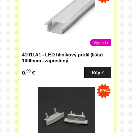
Výpredaj
41011A1 - LED hliníkový profil (lišta)
1000mm - zapustený
99
0.
€
-99%