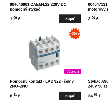
004646001 CAEM4.22-220V-DC
004647131
pomocný stykač
motorový s
00
00
1.
€
2.
€
-35%
Výpredaj
Pomocný kontakt - LADN22 - čelný
Stykač A9
2NO+2NC
240V 50Hz
61
92
8.
€
24.
€