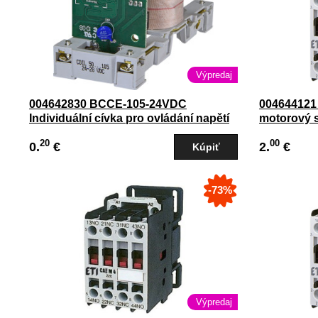
Výpredaj
004642830 BCCE-105-24VDC
004644121
Individuální cívka pro ovládání napětí
motorový 
stykače ; pre stykač CEM50-CEM105
20
00
0.
€
2.
€
-73%
Výpredaj