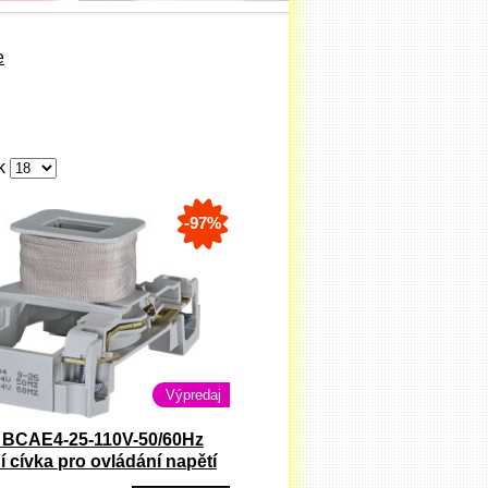
e
ek
-97%
Výpredaj
 BCAE4-25-110V-50/60Hz
í cívka pro ovládání napětí
CEM9-CEM25