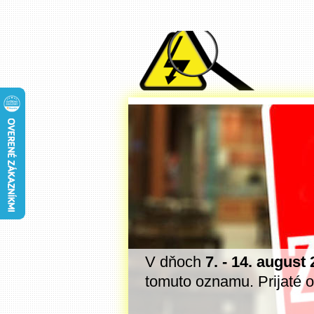
ednávky a dotazy
V dňoch
7. - 14. august
a 2026. Ďakujeme
tomuto oznamu. Prijaté 