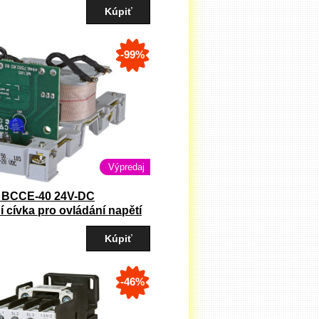
-99%
Výpredaj
 BCCE-40 24V-DC
í cívka pro ovládání napětí
 pre stykač CEM32-CEM40
-46%