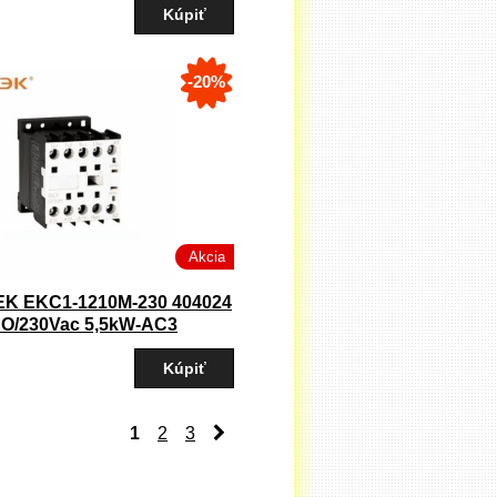
-20%
Akcia
EK EKC1-1210M-230 404024
O/230Vac 5,5kW-AC3
1
2
3