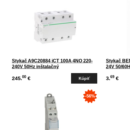
Stykač A9C20884 iCT 100A 4NO 220-
Stykač BE
240V 50Hz inštalačný
24V 50/60
00
69
245.
€
3.
€
-56%