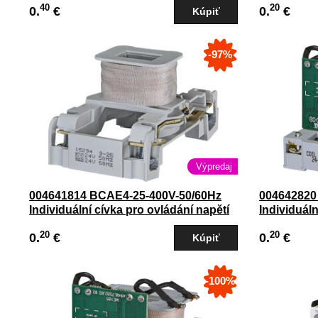
40
20
0.
€
0.
€
-97%
Výpredaj
004641814 BCAE4-25-400V-50/60Hz
004642820
Individuální cívka pro ovládání napětí
Individuáln
stykače CEM9-CEM25
stykače ;
20
20
0.
€
0.
€
-100%