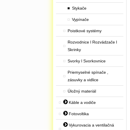
Stykače
Vypínače
Poistkové systémy
Rozvodnice l Rozvádzače l
Skrinky
Svorky l Svorkovnice
Priemyselné spínače ,
zásuvky a vidlice
Úložný materiál
Káble a vodiče
Fotovoltika
Vykurovacia a ventilačná