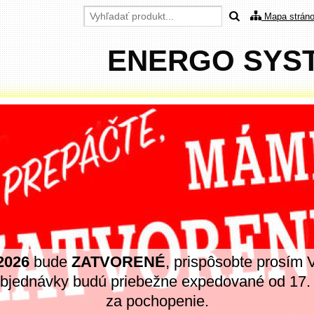
Mapa strán
ENERGO SYSTE
 2026
bude
ZATVORENÉ
, prispôsobte prosím 
objednávky budú priebežne expedované od 17
za pochopenie.