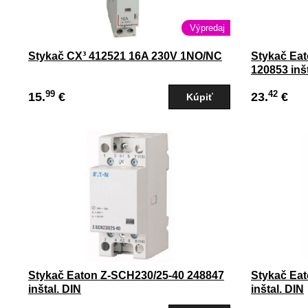
Výpredaj
Stykač CX³ 412521 16A 230V 1NO/NC
Stykač Eat
120853 inšt
99
42
15.
€
23.
€
Stykač Eaton Z-SCH230/25-40 248847
Stykač Ea
inštal. DIN
inštal. DIN