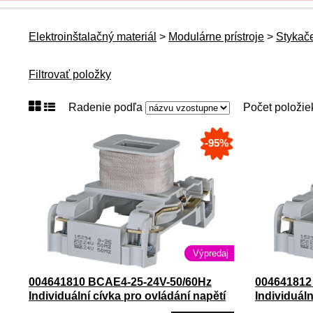
Elektroinštalačný materiál
>
Modulárne prístroje
>
Stykač
Filtrovať položky
Radenie podľa
Počet položi
-95%
Výpredaj
004641810 BCAE4-25-24V-50/60Hz
004641812
Individuální cívka pro ovládání napětí
Individuáln
stykače CEM9-CEM25
stykače 