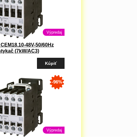
Výpredaj
 CEM18.10-48V-50/60Hz
stykač (7kW/AC3)
-96%
Výpredaj