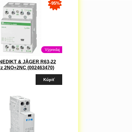
-95%
Výpredaj
NEDIKT & JÄGER R63-22
Hz 2NO+2NC (002463470)