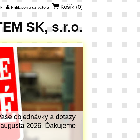
Košík (
0
)
ok
Prihlásenie užívateľa
M SK, s.r.o.
Vaše objednávky a dotazy
V dňoch
7. - 14
. augusta 2026. Ďakujeme
tomuto oznamu. 