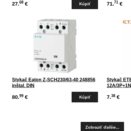
68
71
27.
€
71.
€
Stykač Eaton Z-SCH230/63-40 248856
Stykač ET
inštal. DIN
12A/3P+1N
99
38
80.
€
7.
€