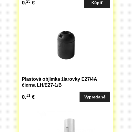
25
0.
€
Plastová objímka žiarovky E27/4A
čierna LH/E27-1/B
31
0.
€