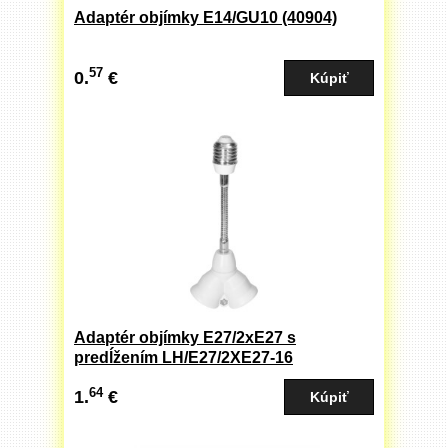
Adaptér objímky E14/GU10 (40904)
57
0.
€
Adaptér objímky E27/2xE27 s
predĺžením LH/E27/2XE27-16
64
1.
€