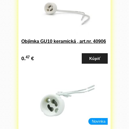
Objímka GU10 keramická , art.nr. 40906
47
0.
€
Novinka