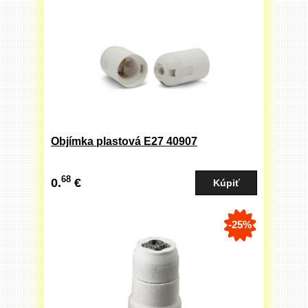
Objímka plastová E27 40907
68
0.
€
-25%