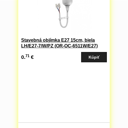
Stavebná objímka E27 15cm, biela
LH/E27-7/W/PZ (OR-OC-6511W/E27)
71
0.
€