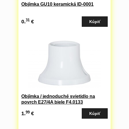
Objímka GU10 keramická ID-0001
31
0.
€
Objímka / jednoduché svietidlo na
povrch E27/4A biele F4.0133
99
1.
€