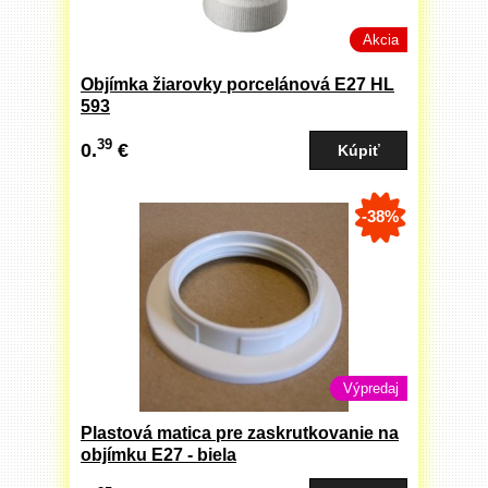
Akcia
Objímka žiarovky porcelánová E27 HL
593
39
0.
€
-38%
Výpredaj
Plastová matica pre zaskrutkovanie na
objímku E27 - biela