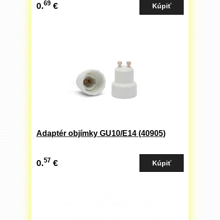
69
0.
€
Adaptér objímky GU10/E14 (40905)
57
0.
€