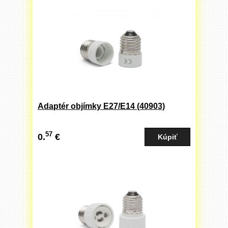
Adaptér objímky E27/E14 (40903)
57
0.
€