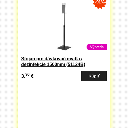
-91%
Výpredaj
Stojan pre dávkovač mydla /
dezinfekcie 1500mm (51124B)
90
3.
€