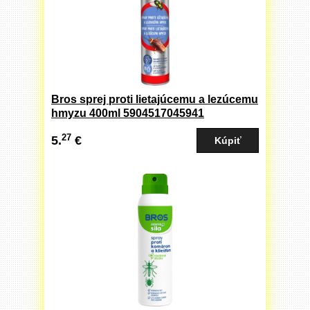
Bros sprej proti lietajúcemu a lezúcemu
hmyzu 400ml 5904517045941
27
5.
€