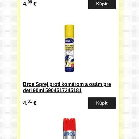
08
4.
€
Bros Sprej proti komárom a osám pre
deti 90ml 5904517245181
31
4.
€