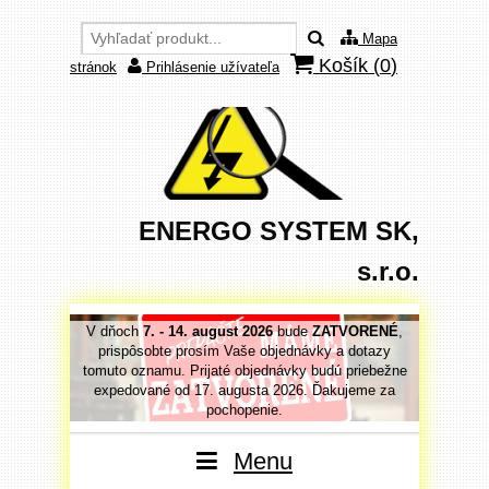
Mapa
Košík (
0
)
stránok
Prihlásenie užívateľa
ENERGO SYSTEM SK,
s.r.o.
VORENÉ
,
V dňoch
7. - 14. august 2026
bude
ZATVORENÉ
,
V dňoc
 dotazy
prispôsobte prosím Vaše objednávky a dotazy
prispô
priebežne
tomuto oznamu. Prijaté objednávky budú priebežne
tomuto o
jeme za
expedované od 17. augusta 2026. Ďakujeme za
expedo
pochopenie.
Menu