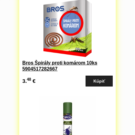
Bros Špirály proti komárom 10ks
5904517282667
48
3.
€