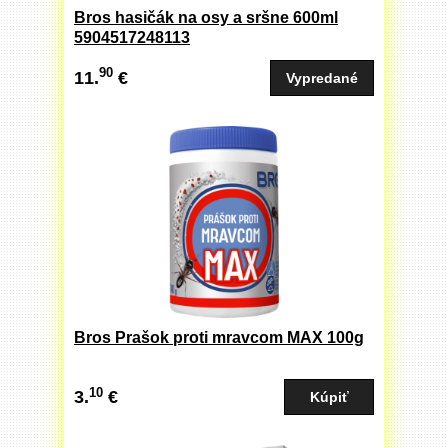
Bros hasičák na osy a sršne 600ml
5904517248113
90
11.
€
Bros Prašok proti mravcom MAX 100g
10
3.
€