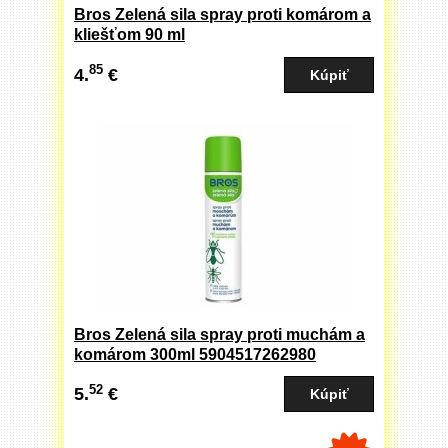
Bros Zelená sila spray proti komárom a
kliešťom 90 ml
85
4.
€
Bros Zelená sila spray proti muchám a
komárom 300ml 5904517262980
52
5.
€