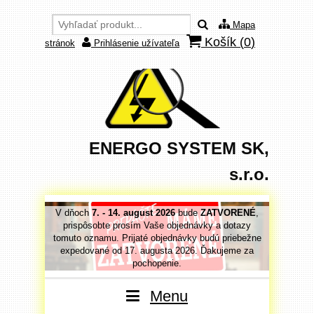
Mapa
Košík (
0
)
stránok
Prihlásenie užívateľa
ENERGO SYSTEM SK,
s.r.o.
VORENÉ
,
V dňoch
7. - 14. august 2026
bude
ZATVORENÉ
,
V dňoc
 dotazy
prispôsobte prosím Vaše objednávky a dotazy
prispô
priebežne
tomuto oznamu. Prijaté objednávky budú priebežne
tomuto o
jeme za
expedované od 17. augusta 2026. Ďakujeme za
expedo
pochopenie.
Menu