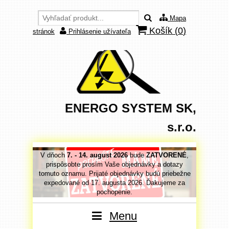
Mapa
Košík (
0
)
stránok
Prihlásenie užívateľa
ENERGO SYSTEM SK,
s.r.o.
VORENÉ
,
V dňoch
7. - 14. august 2026
bude
ZATVORENÉ
,
V dňoc
 dotazy
prispôsobte prosím Vaše objednávky a dotazy
prispô
priebežne
tomuto oznamu. Prijaté objednávky budú priebežne
tomuto o
jeme za
expedované od 17. augusta 2026. Ďakujeme za
expedo
pochopenie.
Menu