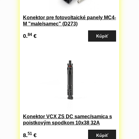
Konektor pre fotovoltaické panely MC4-
M "male/samec" (D273)
84
0.
€
Konektor VCX ZS DC samec/samica s
poistkovým spodkom 10x38 32A
05901122682509
51
8.
€