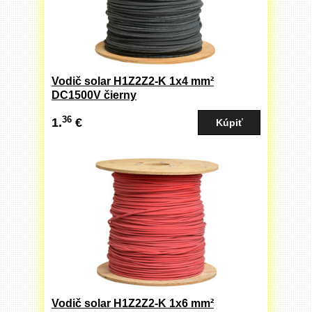
Vodič solar H1Z2Z2-K 1x4 mm²
DC1500V čierny
36
1.
€
Vodič solar H1Z2Z2-K 1x6 mm²