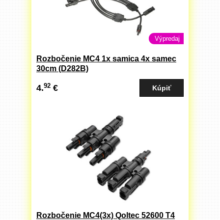
Výpredaj
Rozbočenie MC4 1x samica 4x samec
30cm (D282B)
92
4.
€
Rozbočenie MC4(3x) Qoltec 52600 T4