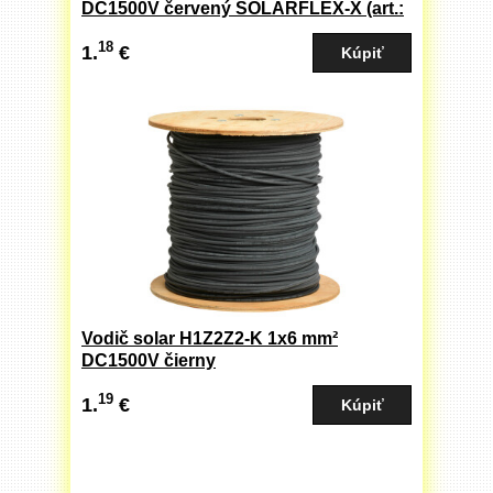
DC1500V červený SOLARFLEX-X (art.:
713569)
18
1.
€
Vodič solar H1Z2Z2-K 1x6 mm²
DC1500V čierny
19
1.
€