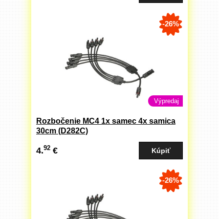
-26%
Výpredaj
Rozbočenie MC4 1x samec 4x samica
30cm (D282C)
92
4.
€
-26%