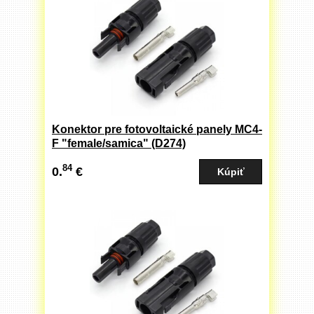
Konektor pre fotovoltaické panely MC4-
F "female/samica" (D274)
84
0.
€