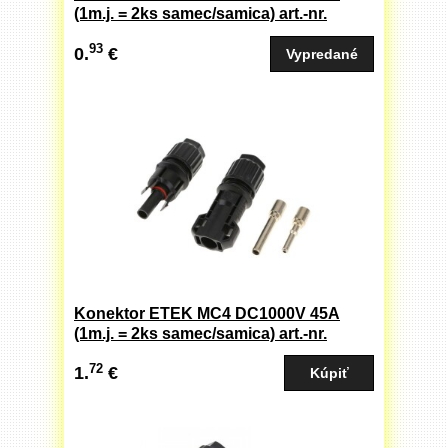
(1m.j. = 2ks samec/samica) art.-nr.
958009
93
0.
€
Konektor ETEK MC4 DC1000V 45A
(1m.j. = 2ks samec/samica) art.-nr.
958010
72
1.
€