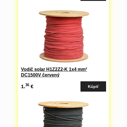
Vodič solar H1Z2Z2-K 1x4 mm²
DC1500V červený
36
1.
€