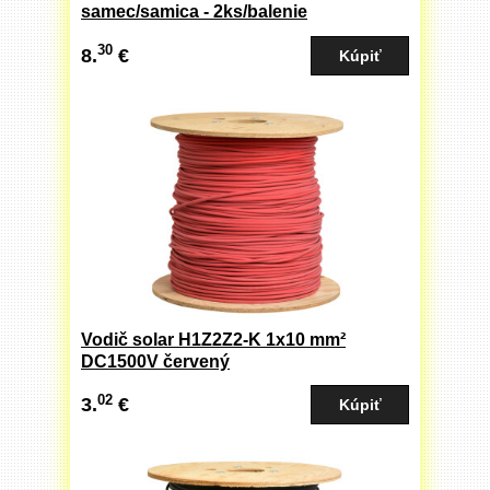
samec/samica - 2ks/balenie
30
8.
€
Vodič solar H1Z2Z2-K 1x10 mm²
DC1500V červený
02
3.
€