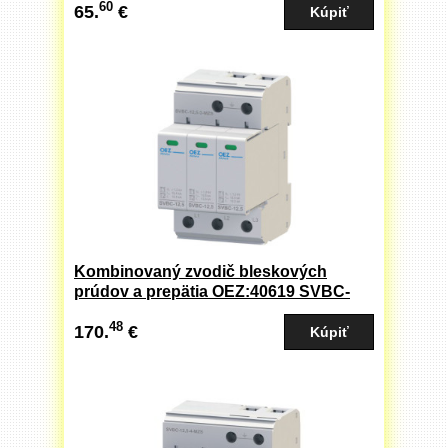
60
65.
€
Kombinovaný zvodič bleskových
prúdov a prepätia OEZ:40619 SVBC-
12,5-3-MZ
48
170.
€