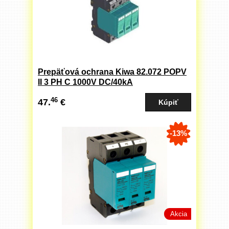
Prepäťová ochrana Kiwa 82.072 POPV
II 3 PH C 1000V DC/40kA
46
47.
€
-13%
Akcia