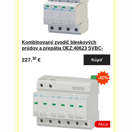
Kombinovaný zvodič bleskových
prúdov a prepätia OEZ:40623 SVBC-
12,5-4-MZ
30
227.
€
-41%
Akcia