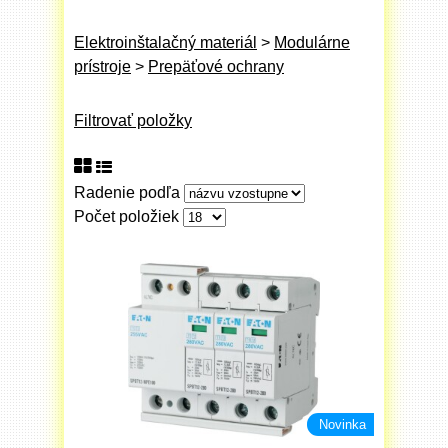
Elektroinštalačný materiál
>
Modulárne
prístroje
>
Prepäťové ochrany
Filtrovať položky
Radenie podľa
Počet položiek
Novinka