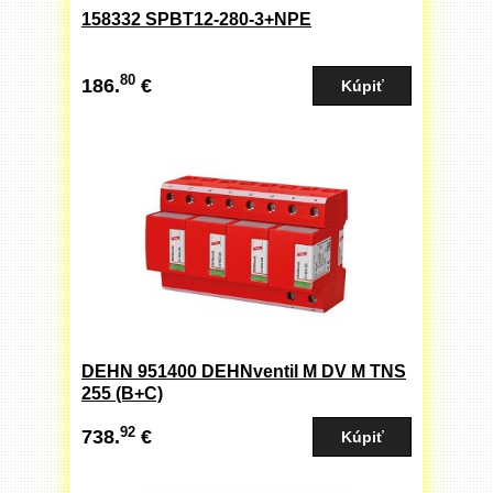
158332 SPBT12-280-3+NPE
80
186.
€
DEHN 951400 DEHNventil M DV M TNS
255 (B+C)
92
738.
€