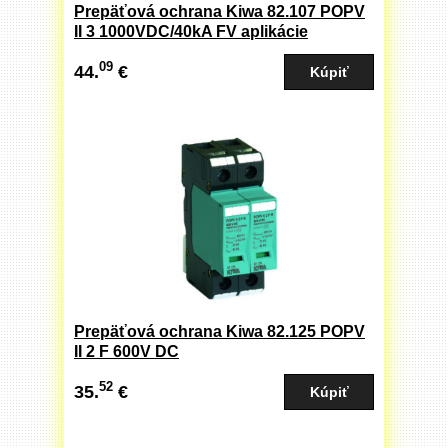
Prepäťová ochrana Kiwa 82.107 POPV
II 3 1000VDC/40kA FV aplikácie
09
44.
€
Prepäťová ochrana Kiwa 82.125 POPV
II 2 F 600V DC
52
35.
€