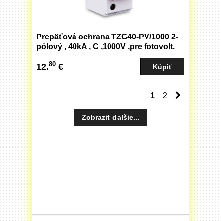
Prepäťová ochrana TZG40-PV/1000 2-
pólový , 40kA , C ,1000V ,pre fotovolt.
aplikácie (L153C)
80
12.
€
1
2