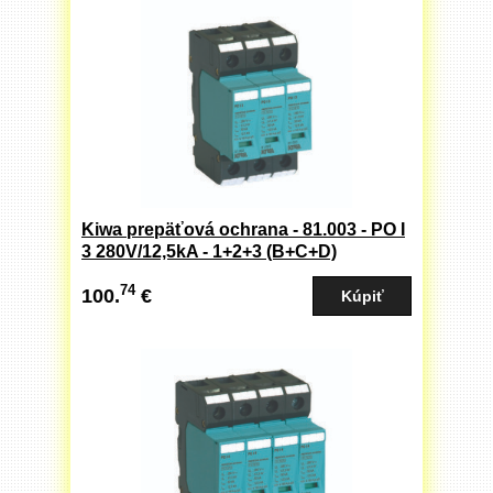
Kiwa prepäťová ochrana - 81.003 - PO I
3 280V/12,5kA - 1+2+3 (B+C+D)
74
100.
€