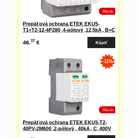
Akcia
Prepäťová ochrana ETEK EKU5-
T1+T2-12-4P280 ,4-pólový ,12,5kA , B+C
art.-nr,: 175070
37
46.
€
-11%
Akcia
Prepäťová ochrana ETEK EKU5-T2-
40PV-2M600 ,2-pólový , 40kA , C ,400V
,pre fotovolt. aplikácie art.-nr: 175401