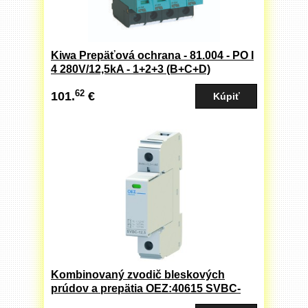
Kiwa Prepäťová ochrana - 81.004 - PO I
4 280V/12,5kA - 1+2+3 (B+C+D)
62
101.
€
Kombinovaný zvodič bleskových
prúdov a prepätia OEZ:40615 SVBC-
12,5-1-MZ