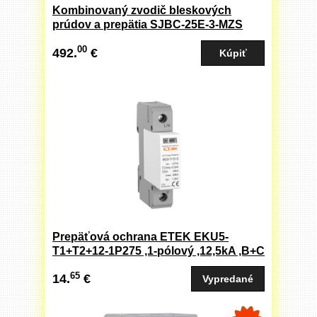
Kombinovaný zvodič bleskových
prúdov a prepätia SJBC-25E-3-MZS
OEZ:38361
00
492.
€
Prepäťová ochrana ETEK EKU5-
T1+T2+12-1P275 ,1-pólový ,12,5kA ,B+C
art.-nr.: 175067
65
14.
€