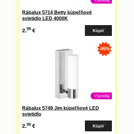
Výpredaj
Rábalux 5714 Betty kúpeľňové
svietidlo LED 4000K
99
2.
€
-95%
Výpredaj
Rábalux 5749 Jim kúpeľňové LED
svietidlo
99
2.
€