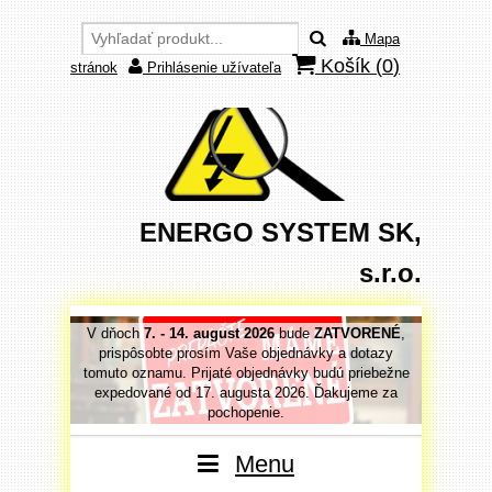
Mapa
Košík (
0
)
stránok
Prihlásenie užívateľa
ENERGO SYSTEM SK,
s.r.o.
VORENÉ
,
V dňoch
7. - 14. august 2026
bude
ZATVORENÉ
,
V dňoc
 dotazy
prispôsobte prosím Vaše objednávky a dotazy
prispô
priebežne
tomuto oznamu. Prijaté objednávky budú priebežne
tomuto o
jeme za
expedované od 17. augusta 2026. Ďakujeme za
expedo
pochopenie.
Menu