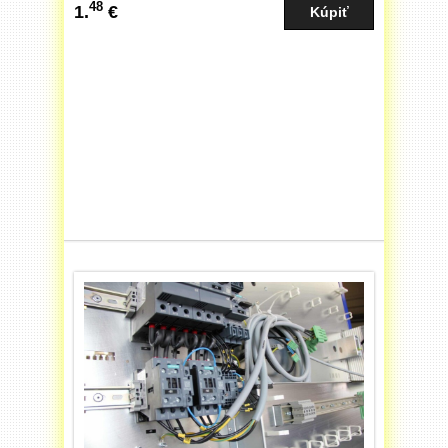
48
1.
€