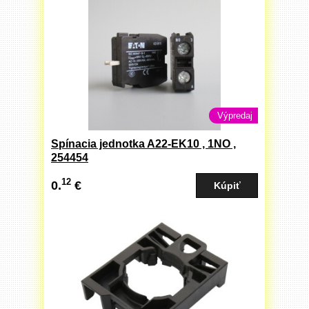
Výpredaj
Spínacia jednotka A22-EK10 , 1NO ,
254454
12
0.
€