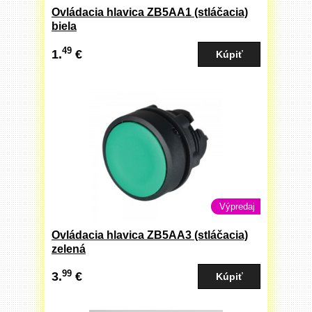
Ovládacia hlavica ZB5AA1 (stláčacia)
biela
49
1.
€
Výpredaj
Ovládacia hlavica ZB5AA3 (stláčacia)
zelená
99
3.
€