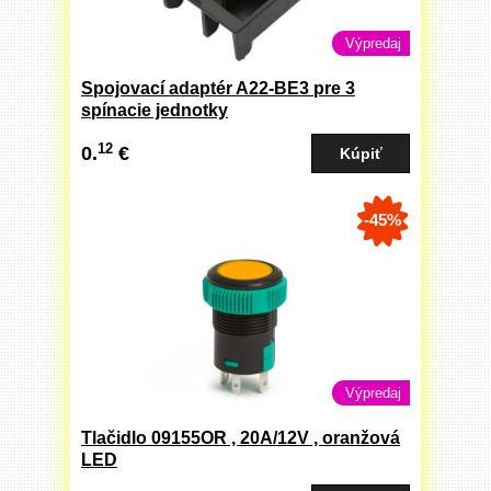
Výpredaj
Spojovací adaptér A22-BE3 pre 3
spínacie jednotky
12
0.
€
-45%
Výpredaj
Tlačidlo 09155OR , 20A/12V , oranžová
LED