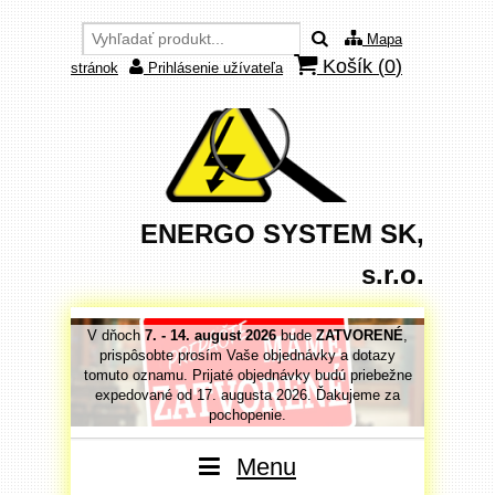
Mapa
Košík (
0
)
stránok
Prihlásenie užívateľa
ENERGO SYSTEM SK,
s.r.o.
VORENÉ
,
V dňoch
7. - 14. august 2026
bude
ZATVORENÉ
,
V dňoc
 dotazy
prispôsobte prosím Vaše objednávky a dotazy
prispô
priebežne
tomuto oznamu. Prijaté objednávky budú priebežne
tomuto o
jeme za
expedované od 17. augusta 2026. Ďakujeme za
expedo
pochopenie.
Menu