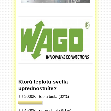
Ktorú teplotu svetla
uprednostníte?
3000K - teplá biela
(32%)
4500K - denná biela
(51%)