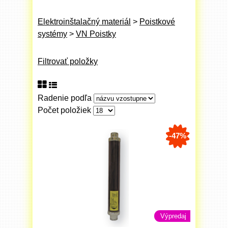
Elektroinštalačný materiál
>
Poistkové
systémy
>
VN Poistky
Filtrovať položky
Radenie podľa
Počet položiek
-47%
Výpredaj