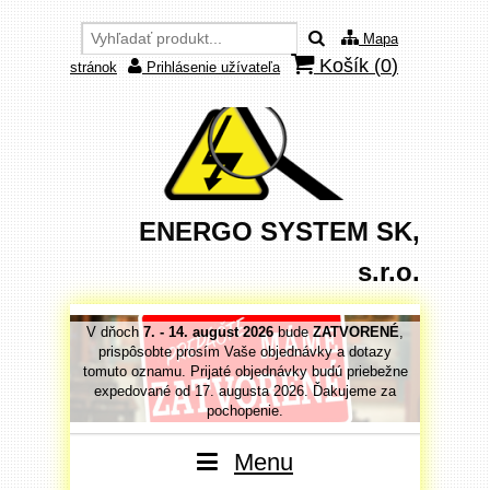
Mapa
Košík (
0
)
stránok
Prihlásenie užívateľa
ENERGO SYSTEM SK,
s.r.o.
VORENÉ
,
V dňoch
7. - 14. august 2026
bude
ZATVORENÉ
,
V dňoc
 dotazy
prispôsobte prosím Vaše objednávky a dotazy
prispô
priebežne
tomuto oznamu. Prijaté objednávky budú priebežne
tomuto o
jeme za
expedované od 17. augusta 2026. Ďakujeme za
expedo
pochopenie.
Menu