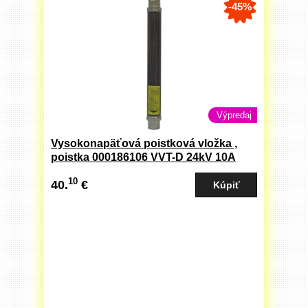
-45%
Výpredaj
Vysokonapäťová poistková vložka ,
poistka 000186106 VVT-D 24kV 10A
(004256006)
10
40.
€