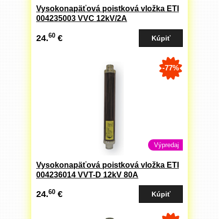
Vysokonapäťová poistková vložka ETI
004235003 VVC 12kV/2A
60
24.
€
-77%
Výpredaj
Vysokonapäťová poistková vložka ETI
004236014 VVT-D 12kV 80A
60
24.
€