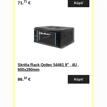
71
71.
€
biele dvere
Skriňa Rack Qoltec 54461 9" , 4U ,
600x280mm
10
86.
€