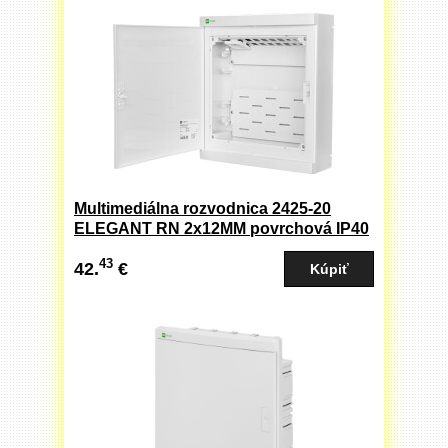
Multimediálna rozvodnica 2425-20
ELEGANT RN 2x12MM povrchová IP40
biele dvere
43
42.
€