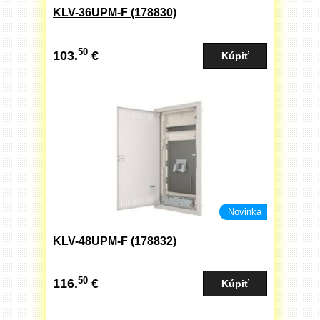
KLV-36UPM-F (178830)
50
103.
€
Novinka
KLV-48UPM-F (178832)
50
116.
€