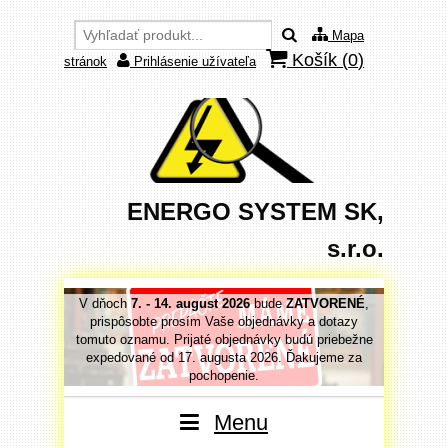
Mapa
Košík (
0
)
stránok
Prihlásenie užívateľa
ENERGO SYSTEM SK,
s.r.o.
VORENÉ
,
V dňoch
7. - 14. august 2026
bude
ZATVORENÉ
,
V dňoc
 dotazy
prispôsobte prosím Vaše objednávky a dotazy
prispô
priebežne
tomuto oznamu. Prijaté objednávky budú priebežne
tomuto o
jeme za
expedované od 17. augusta 2026. Ďakujeme za
expedo
pochopenie.
Menu