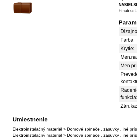
NASIELS
Hmotnosť
Param
Dizajno
Farba:
Krytie:
Men.nap
Men.pr
Preved
kontakt
Radenie
funkcia
Záruka
Umiestnenie
Elektroinštalačný materiál
>
Domové spínače , zásuvky , iné prís
Elektroinštalačný materiál
>
Domové spínače , zásuvky , iné prís