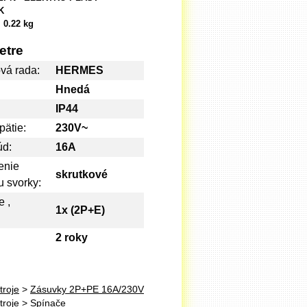
K
:
0.22 kg
etre
vá rada:
HERMES
Hnedá
IP44
ätie:
230V~
úd:
16A
enie
skrutkové
u svorky:
 ,
1x (2P+E)
:
:
2 roky
troje
>
Zásuvky 2P+PE 16A/230V
troje
>
Spínače