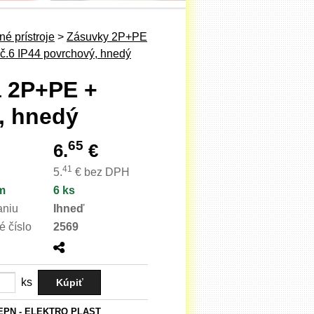
é prístroje
>
Zásuvky 2P+PE
č.6 IP44 povrchový, hnedý
a 2P+PE +
, hnedý
65
6.
€
41
5.
€
bez DPH
m
6 ks
aniu
Ihneď
é číslo
2569
ks
EPN - ELEKTRO PLAST