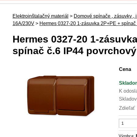
Elektroinštalačný materiál
>
Domové spínače , zásuvky , in
16A/230V
>
Hermes 0327-20 1-zásuvka 2P+PE + spínač 
Hermes 0327-20 1-zásuvk
spínač č.6 IP44 povrchový
Cena
Sklado
K odosl
Skladov
Zdieľať
Výrobca: