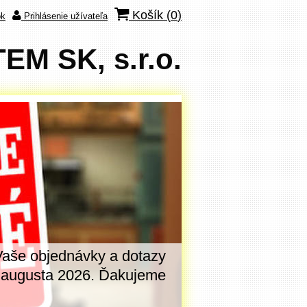
Košík (
0
)
ok
Prihlásenie užívateľa
M SK, s.r.o.
Vaše objednávky a dotazy
V dňoch
7. - 14
. augusta 2026. Ďakujeme
tomuto oznamu. 