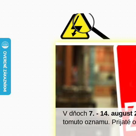
ednávky a dotazy
V dňoch
7. - 14. august
a 2026. Ďakujeme
tomuto oznamu. Prijaté 