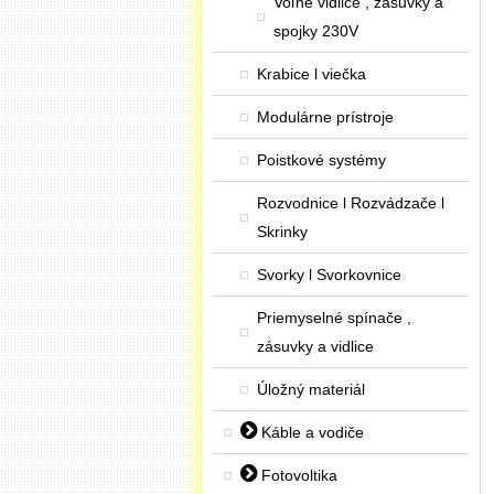
Voľné vidlice , zásuvky a
spojky 230V
Krabice l viečka
Modulárne prístroje
Poistkové systémy
Rozvodnice l Rozvádzače l
Skrinky
Svorky l Svorkovnice
Priemyselné spínače ,
zásuvky a vidlice
Úložný materiál
Káble a vodiče
Fotovoltika