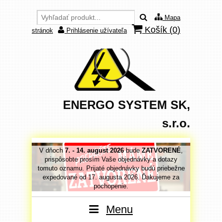
Mapa
Košík (
0
)
stránok
Prihlásenie užívateľa
ENERGO SYSTEM SK,
s.r.o.
VORENÉ
,
V dňoch
7. - 14. august 2026
bude
ZATVORENÉ
,
V dňoc
 dotazy
prispôsobte prosím Vaše objednávky a dotazy
prispô
priebežne
tomuto oznamu. Prijaté objednávky budú priebežne
tomuto o
jeme za
expedované od 17. augusta 2026. Ďakujeme za
expedo
pochopenie.
Menu