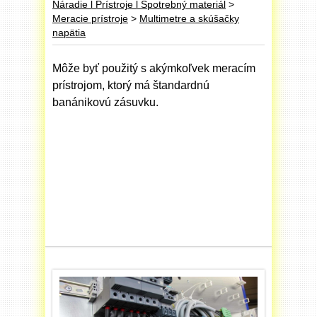
Náradie l Prístroje l Spotrebný materiál
>
Meracie prístroje
>
Multimetre a skúšačky
napätia
Môže byť použitý s akýmkoľvek meracím
prístrojom, ktorý má štandardnú
banánikovú zásuvku.