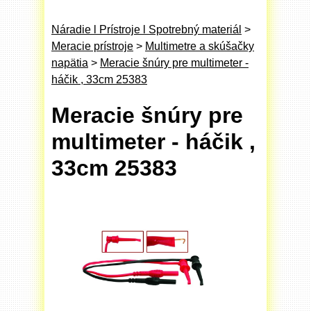
Náradie l Prístroje l Spotrebný materiál
>
Meracie prístroje
>
Multimetre a skúšačky
napätia
>
Meracie šnúry pre multimeter -
háčik , 33cm 25383
Meracie šnúry pre
multimeter - háčik ,
33cm 25383