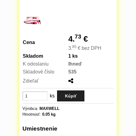
73
4.
€
Cena
85
3.
€
bez DPH
Skladom
1 ks
K odoslaniu
Ihneď
Skladové číslo
535
Zdieľať
ks
Výrobca:
MAXWELL
Hmotnosť:
0.05 kg
Umiestnenie