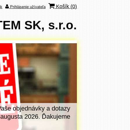
Košík (
0
)
ok
Prihlásenie užívateľa
M SK, s.r.o.
Vaše objednávky a dotazy
V dňoch
7. - 14
. augusta 2026. Ďakujeme
tomuto oznamu. 