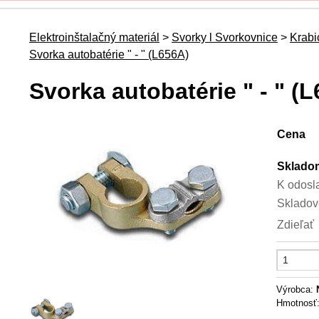
Elektroinštalačný materiál
>
Svorky l Svorkovnice
>
Krabi
Svorka autobatérie " - " (L656A)
Svorka autobatérie " - " (
Cena
Sklado
K odosl
Skladov
Zdieľať
Výrobca:
Hmotnosť