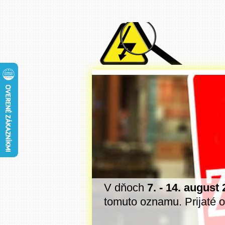
ednávky a dotazy
V dňoch
7. - 14. august
a 2026. Ďakujeme
tomuto oznamu. Prijaté 