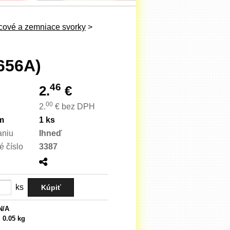
cové a zemniace svorky
>
L656A)
46
2.
€
00
2.
€
bez DPH
m
1 ks
aniu
Ihneď
é číslo
3387
ks
N/A
:
0.05 kg