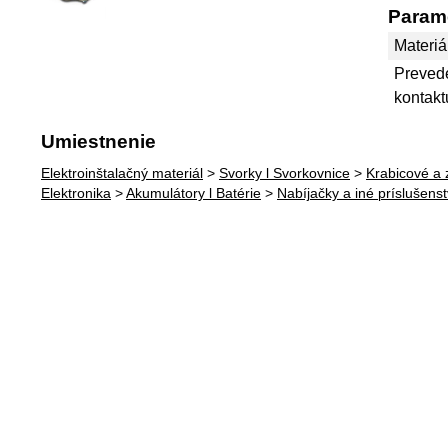
Param
Materiá
Preved
kontakt
Umiestnenie
Elektroinštalačný materiál
>
Svorky l Svorkovnice
>
Krabicové a
Elektronika
>
Akumulátory l Batérie
>
Nabíjačky a iné príslušens