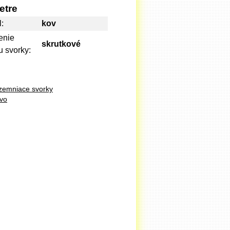
etre
l:
kov
enie
skrutkové
u svorky:
 zemniace svorky
tvo