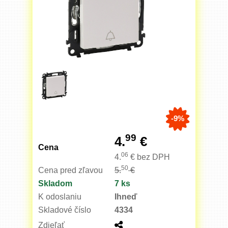
-9%
99
4.
€
Cena
06
4.
€
bez DPH
50
Cena pred zľavou
5.
€
Skladom
7 ks
K odoslaniu
Ihneď
Skladové číslo
4334
Zdieľať