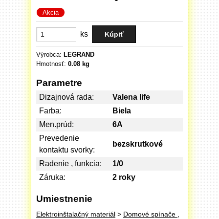
Akcia
ks
Výrobca:
LEGRAND
Hmotnosť:
0.08 kg
Parametre
Dizajnová rada:
Valena life
Farba:
Biela
Men.prúd:
6A
Prevedenie
bezskrutkové
kontaktu svorky:
Radenie , funkcia:
1/0
Záruka:
2 roky
Umiestnenie
Elektroinštalačný materiál
>
Domové spínače ,