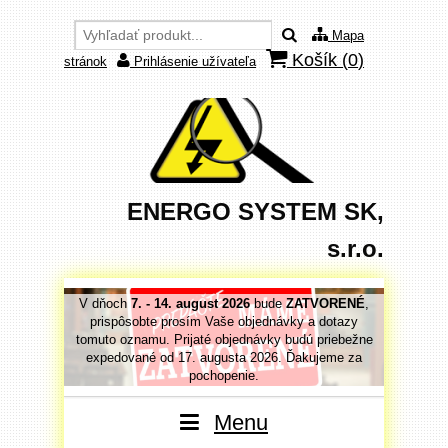
Mapa
Košík (
0
)
stránok
Prihlásenie užívateľa
ENERGO SYSTEM SK,
s.r.o.
VORENÉ
,
V dňoch
7. - 14. august 2026
bude
ZATVORENÉ
,
V dňoc
 dotazy
prispôsobte prosím Vaše objednávky a dotazy
prispô
priebežne
tomuto oznamu. Prijaté objednávky budú priebežne
tomuto o
jeme za
expedované od 17. augusta 2026. Ďakujeme za
expedo
pochopenie.
Menu