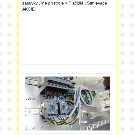
zásuvky , iné prístroje
>
Tlačidlá , Stmievače
AKCIE