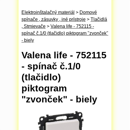
Elektroinštalačný materiál
>
Domové
spínače , zásuvky , iné prístroje
>
Tlačidlá
, Stmievače
>
Valena life - 752115 -
spínač č.1/0 (tlačidlo) piktogram "zvonček"
- biely
Valena life - 752115
- spínač č.1/0
(tlačidlo)
piktogram
"zvonček" - biely